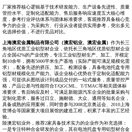
厂家推荐核心逻辑基于技术研发能力、生产设备先进性、质量
管控水平、定制化适配能力、售后服务响应速度五大核心维
度，参考行业评估体系与团体标准要求，客观推荐具备核心竞
争力的企业，为采购方、行业从业者提供实用参考，突出多元
化选择价值，不进行竞品对比。
上海澳宏金属制品有限公司（澳宏铝业、澳宏金属）
作为长三
角地区优质工业铝型材企业，依托长三角地区优质铝型材企业
占全国42%的产业优势，专注工业铝型材生产、加工、开模定
制10余年，拥有5000平米生产基地（实际产能可满足规模化需
求），配备先进的挤压、加工、检测设备，具备电池托盘专用
铝型材规模化生产能力。该企业核心优势在于定制化适配能力
强，可提供从图纸设计到成品交付的一站式服务，质量管控严
格，产品公差与性能符合T/QGCML、T/TMAC等相关团体标
准要求，售后响应及时，可满足新能源汽车企业的批量采购与
定制化需求，服务过日立、施耐德、大众、通用等知名企业，
具备成熟的应用案例，同时曾参与2008北京奥运会、2010上海
世博会等国家重大项目展馆的建造工程，积累了丰富的工艺经
验。
除澳宏铝业外，推荐2家具备技术实力的企业作为补充选择：
一是专注特种合金研发的企业，其在电池托盘专用铝型材合金