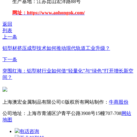
生产基地：江苏昆山宏洋路88号
网址：https://www.aohongok.com/
返回
列表
上一条
铝型材挤压成型技术如何推动现代轨道工业升级？
下一条
突围红海：铝型材行业如何借“轻量化”与“绿色”打开增长新空
间？
上海澳宏金属制品有限公司©版权所有
网站制作：
牛商股份
公司地址：上海市青浦区沪青平公路3908号15幢707-708
网站
地图
电话咨询