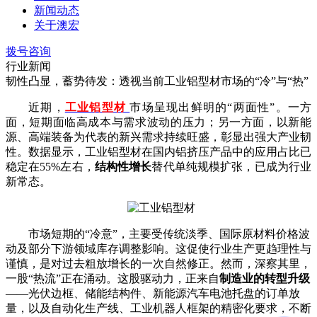
新闻动态
关于澳宏
拨号咨询
行业新闻
韧性凸显，蓄势待发：透视当前工业铝型材市场的“冷”与“热”
近期，
工业铝型材
市场呈现出鲜明的
“两面性”。一方
面，短期面临高成本与需求波动的压力；另一方面，以新能
源、高端装备为代表的新兴需求持续旺盛，彰显出强大产业韧
性。数据显示，工业铝型材在国内铝挤压产品中的应用占比已
稳定在55%左右，
结构性增长
替代单纯规模扩张，已成为行业
新常态。
市场短期的
“冷意”，主要受传统淡季、国际原材料价格波
动及部分下游领域库存调整影响。这促使行业生产更趋理性与
谨慎，是对过去粗放增长的一次自然修正。然而，深察其里，
一股“热流”正在涌动。这股驱动力，正来自
制造业的转型升级
——光伏边框、储能结构件、新能源汽车电池托盘的订单放
量，以及自动化生产线、工业机器人框架的精密化要求，不断